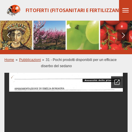
Vai
FITOFERTI (FITOSANITARI E FERTILIZZANTI)
al
contenuto
principale
Home
»
Pubblicazioni
»
31 - Pochi prodotti disponibili per un efficace
diserbo del sedano