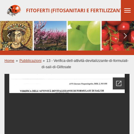
Vai
FITOFERTI (FITOSANITARI E FERTILIZZANTI)
al
contenuto
principale
Home
»
Pubblicazioni
»
13 - Verifica-dell-attività-devitalizzante-di-formulati-
di-sali-di-Glifosate