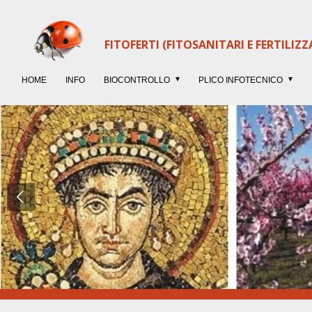
Vai
al
FITOFERTI (FITOSANITARI E FERTILIZZ
contenuto
principale
HOME
INFO
BIOCONTROLLO
PLICO INFOTECNICO